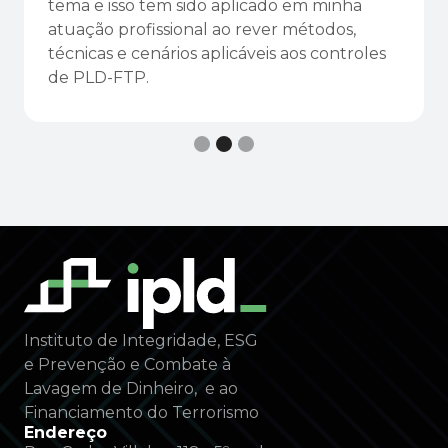
tema e isso tem sido aplicado em minha
atuação profissional ao rever métodos,
técnicas e cenários aplicáveis aos controles
de PLD-FTP.
Slide 2 of 3.
Instituto de Integridade, ESG
e Prevenção e Combate à
Lavagem de Dinheiro, e ao
Financiamento do Terrorismo
Endereço